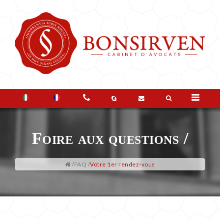
LE
CABINET
Foire aux questions /
VOS
BESOINS
/
FAQ
/
Votre 1er rendez-vous
FAQ
&