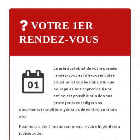
TESTS
VOTRE 1ER
PUBLICATIONS
RENDEZ-VOUS
BULLETINS
D’ALERTE
Le principal objet de votre premier
rendez-vous est d’exposer votre
situation et vos besoins afin que
nous puissions apprécier si une
action est possible afin de vous
protéger avec rédiger vos
documents (conditions génrales de ventes, contrats
etc)
Pour nous aider à mieux comprendre votre litige, il sera
judicieux de :