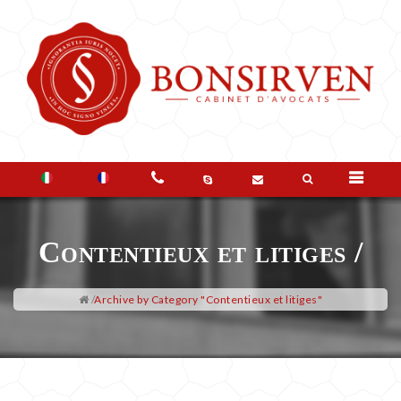
LE
CABINET
Contentieux et litiges /
VOS
BESOINS
/
Archive by Category "Contentieux et litiges"
FAQ
&