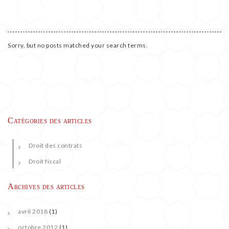
Nothing Found
TESTS
PUBLICATIONS
Sorry, but no posts matched your search terms.
BULLETINS
D’ALERTE
Catégories des articles
Droit des contrats
Droit fiscal
Archives des articles
avril 2018
(1)
octobre 2012
(1)