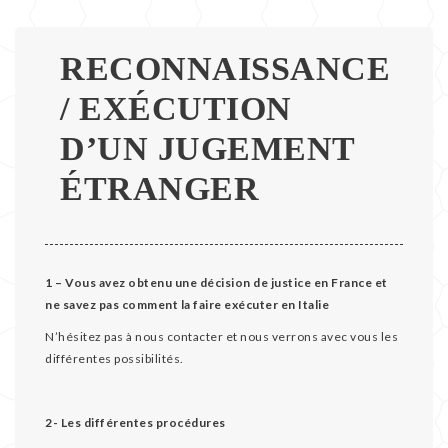
TESTS
RECONNAISSANCE
PUBLICATIONS
/ EXÉCUTION
BULLETINS
D’UN JUGEMENT
ÉTRANGER
D’ALERTE
1 – Vous avez obtenu une décision de justice en France et
ne savez pas comment la faire exécuter en Italie
N’hésitez pas à nous contacter et nous verrons avec vous les
différentes possibilités.
2- Les différentes procédures