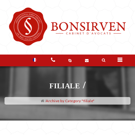
LO
STUDIO
filiale /
I
VOSTRI
/
Archive by Category "filiale"
BISOGNI
DOMANDE