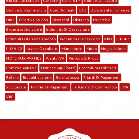
Bureau De Liaison
Carcere
Carta BTP
Codice Del Lavoro
Codice Di Commercio
Conti Annuali
CTU
Dipendente Francese
DIRE
Direttiva 86-653
Distacchi
Distacco
Expertise
Expertise Judiciaire
Indennità Di Cessazione
Indennità Di Licenziamento
Indennità Di Preavviso
Kbis
L 134-1
L 134-12
Lavoro Occultato
Mandatario
Multa
Negoziazione
NOTE AUX PARTIES
Partita IVA
Periodo Di Prova
Pratiche Abusive
Pratiche Squilibrati
Procedura Ordinaria
Refere
Riqualificazione
Riservatezza
Ritardi Di Pagamenti
Succursale
Termini Di Pagamenti
Tribunale Di Commercio
TVA
VRP