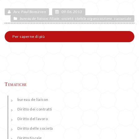
Avv. Paul Bonsirven
09.06.2013
bureau de liaison
,
filiale
,
società
,
stabile organizzazione
,
succursale
Per saperne di più
Tematiche
bureau de liaison
Diritto dei contratti
Diritto del lavoro
Diritto delle società
Diritto fiscale