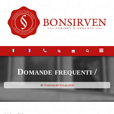
LO
STUDIO
Domande frequenti /
I
VOSTRI
/
Domande frequenti
BISOGNI
DOMANDE