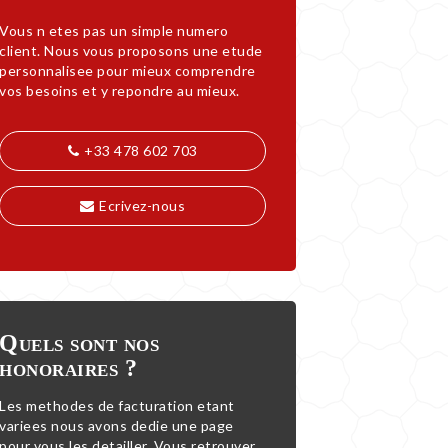
Vous n etes pas un simple numero
client. Nous vous proposons une etude
personnalisee pour mieux comprendre
vos besoins et y repondre au mieux.
+33 478 602 703
Ecrivez-nous
Quels sont nos
honoraires ?
Les methodes de facturation etant
variees nous avons dedie une page
pour vous les detailler. Vous retrouver