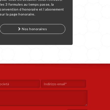
les 3 formules au temps passe, la
convention d honoraire et l abonement
sur la page honoraire.
Nos honoraires