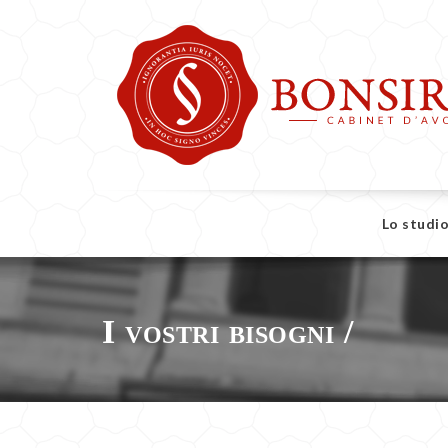
LO
Lo studi
STUDIO
I vostri bisogni /
I
VOSTRI