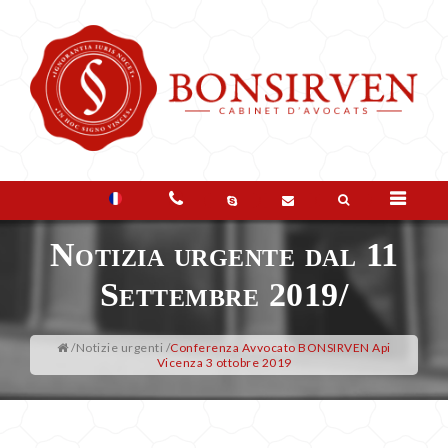
LO
STUDIO
Notizia urgente dal
11
I
Settembre 2019
/
VOSTRI
/
Notizie urgenti
/
Conferenza Avvocato BONSIRVEN Api
Vicenza 3 ottobre 2019
BISOGNI
DOMANDE