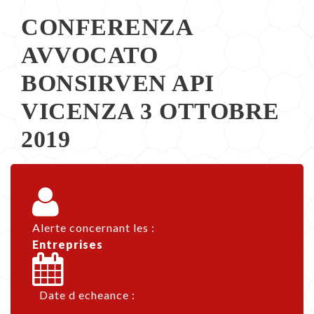
CONFERENZA
FREQUENTI
AVVOCATO
E
BONSIRVEN API
TESTI
VICENZA 3 OTTOBRE
PUBBLICAZIONI
2019
Alerte concernant les :
Entreprises
Date d echeance :